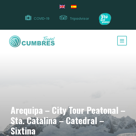
COVID-19
Tripadvisor
Arequipa – City Tour Peatonal –
Sta. Catalina – Catedral –
Sixtina