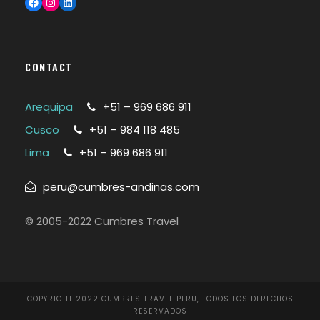
Facebook
Instagram
LinkedIn
CONTACT
Arequipa
+51 – 969 686 911
Cusco
+51 – 984 118 485
Lima
+51 – 969 686 911
peru@cumbres-andinas.com
© 2005-2022 Cumbres Travel
COPYRIGHT 2022 CUMBRES TRAVEL PERU, TODOS LOS DERECHOS
RESERVADOS